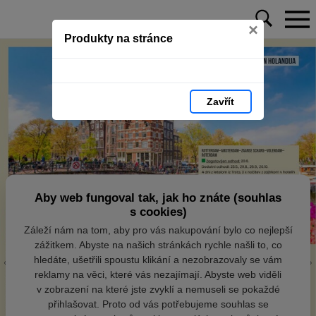
×
Produkty na stránce
Zavřít
Aby web fungoval tak, jak ho znáte (souhlas
s cookies)
Záleží nám na tom, aby pro vás nakupování bylo co nejlepší
zážitkem. Abyste na našich stránkách rychle našli to, co
hledáte, ušetřili spoustu klikání a nezobrazovaly se vám
reklamy na věci, které vás nezajímají. Abyste web viděli
v zobrazení na které jste zvyklí a nemuseli se pokaždé
přihlašovat. Proto od vás potřebujeme souhlas se