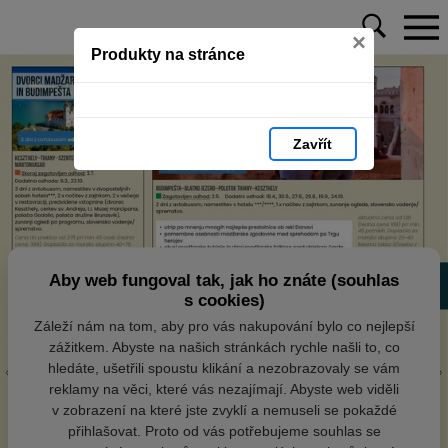
×
Produkty na stránce
Zavřít
Aby web fungoval tak, jak ho znáte (souhlas
s cookies)
Záleží nám na tom, aby pro vás nakupování bylo co nejlepší
zážitkem. Abyste na našich stránkách rychle našli to, co
hledáte, ušetřili spoustu klikání a nezobrazovaly se vám
reklamy na věci, které vás nezajímají. Abyste web viděli
v zobrazení na které jste zvyklí a nemuseli se pokaždé
přihlašovat. Proto od vás potřebujeme souhlas se