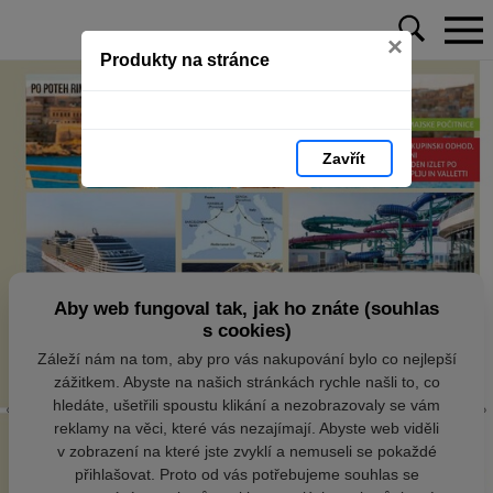
×
Produkty na stránce
Zavřít
Aby web fungoval tak, jak ho znáte (souhlas
s cookies)
Záleží nám na tom, aby pro vás nakupování bylo co nejlepší
zážitkem. Abyste na našich stránkách rychle našli to, co
hledáte, ušetřili spoustu klikání a nezobrazovaly se vám
reklamy na věci, které vás nezajímají. Abyste web viděli
v zobrazení na které jste zvyklí a nemuseli se pokaždé
přihlašovat. Proto od vás potřebujeme souhlas se