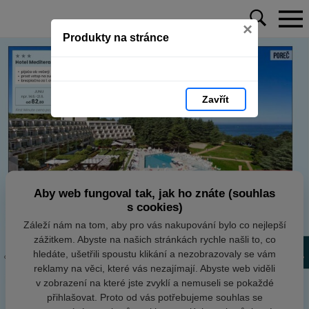
×
Produkty na stránce
Zavřít
Aby web fungoval tak, jak ho znáte (souhlas
s cookies)
Záleží nám na tom, aby pro vás nakupování bylo co nejlepší
zážitkem. Abyste na našich stránkách rychle našli to, co
hledáte, ušetřili spoustu klikání a nezobrazovaly se vám
reklamy na věci, které vás nezajímají. Abyste web viděli
v zobrazení na které jste zvyklí a nemuseli se pokaždé
přihlašovat. Proto od vás potřebujeme souhlas se