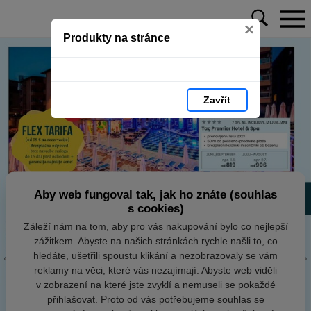
×
Produkty na stránce
Zavřít
Aby web fungoval tak, jak ho znáte (souhlas
s cookies)
Záleží nám na tom, aby pro vás nakupování bylo co nejlepší
zážitkem. Abyste na našich stránkách rychle našli to, co
hledáte, ušetřili spoustu klikání a nezobrazovaly se vám
reklamy na věci, které vás nezajímají. Abyste web viděli
v zobrazení na které jste zvyklí a nemuseli se pokaždé
přihlašovat. Proto od vás potřebujeme souhlas se