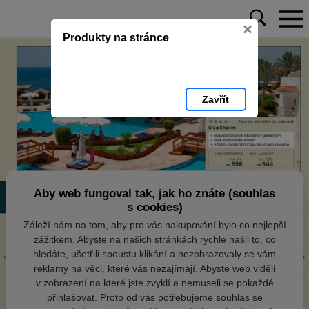
×
Produkty na stránce
Zavřít
Aby web fungoval tak, jak ho znáte (souhlas
s cookies)
Záleží nám na tom, aby pro vás nakupování bylo co nejlepší
zážitkem. Abyste na našich stránkách rychle našli to, co
hledáte, ušetřili spoustu klikání a nezobrazovaly se vám
reklamy na věci, které vás nezajímají. Abyste web viděli
v zobrazení na které jste zvyklí a nemuseli se pokaždé
přihlašovat. Proto od vás potřebujeme souhlas se