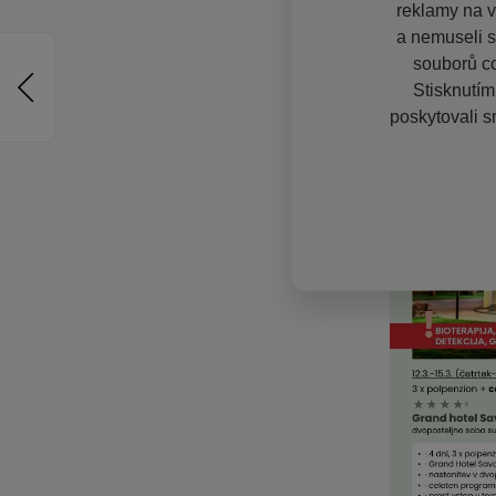
reklamy na vě
a nemuseli s
souborů co
Stisknutím
poskytovali s