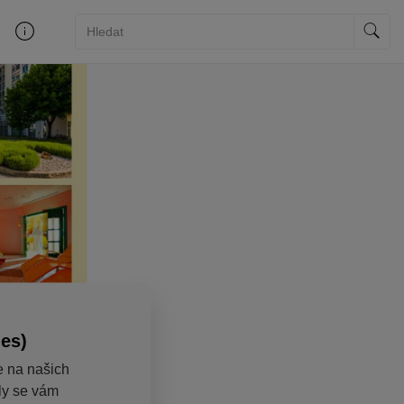
ies)
e na našich
aly se vám