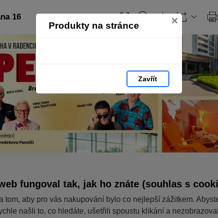
ana 16
×
Produkty na stránce
Zavřít
web fungoval tak, jak ho znáte (souhlas s cook
a tom, aby pro vás nakupování bylo co nejlepší zážitkem. Abyst
ychle našli to, co hledáte, ušetřili spoustu klikání a nezobrazov