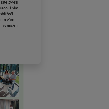
jste zvyklí
pracováním
hlížeči.
chom vám
hlas můžete