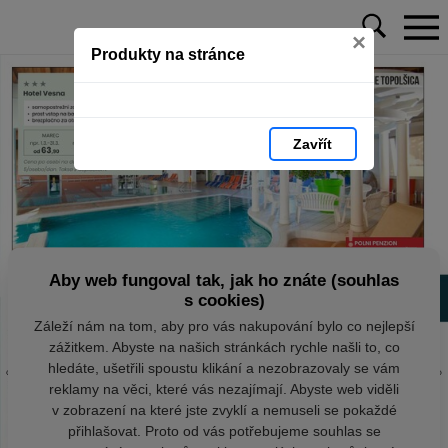
×
Produkty na stránce
Zavřít
Aby web fungoval tak, jak ho znáte (souhlas
s cookies)
Záleží nám na tom, aby pro vás nakupování bylo co nejlepší
zážitkem. Abyste na našich stránkách rychle našli to, co
hledáte, ušetřili spoustu klikání a nezobrazovaly se vám
reklamy na věci, které vás nezajímají. Abyste web viděli
v zobrazení na které jste zvyklí a nemuseli se pokaždé
přihlašovat. Proto od vás potřebujeme souhlas se